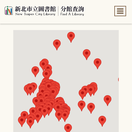
:::
:::