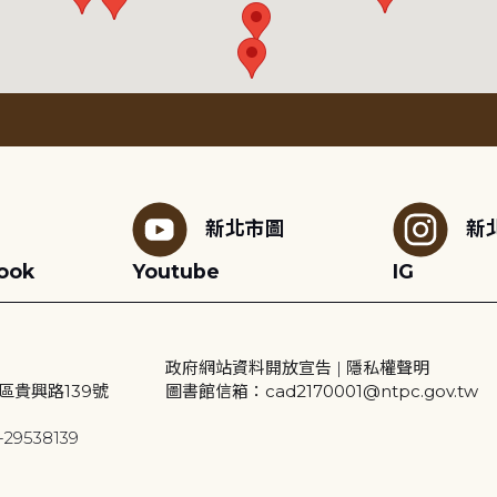
新北市圖
新
ook
Youtube
IG
政府網站資料開放宣告
|
隱私權聲明
區貴興路139號
圖書館信箱：cad2170001@ntpc.gov.tw
29538139