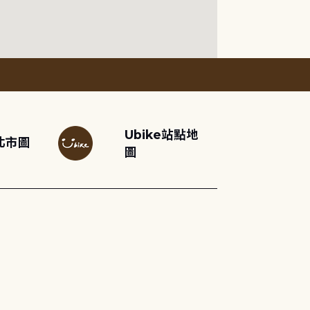
Ubike站點地
北市圖
圖