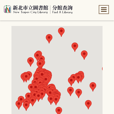
:::
:::