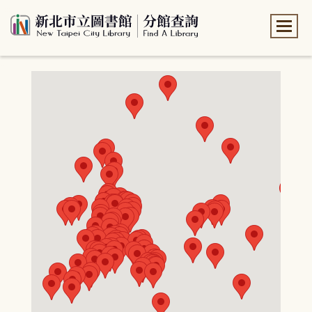
:::
:::