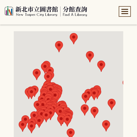
:::
:::