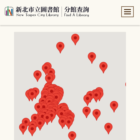
:::
:::