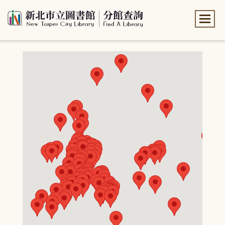
:::
:::