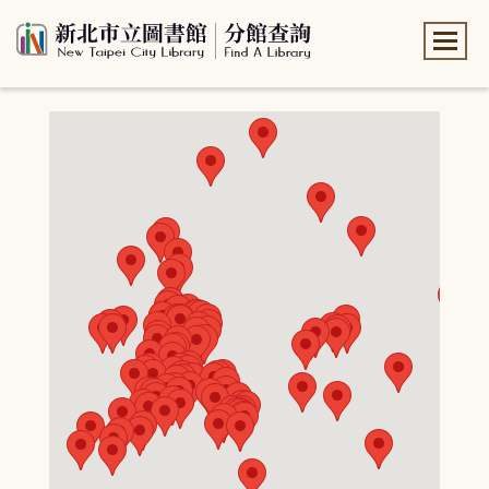
:::
:::