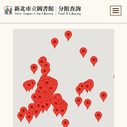
:::
:::