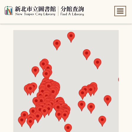
:::
:::