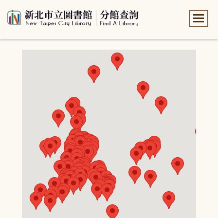
:::
:::