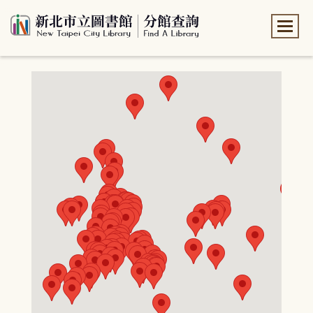
:::
:::