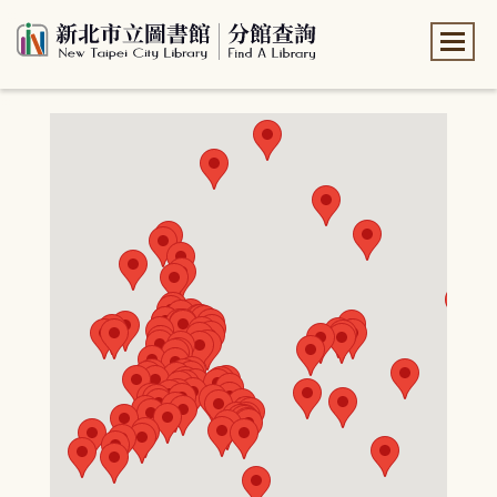
:::
:::