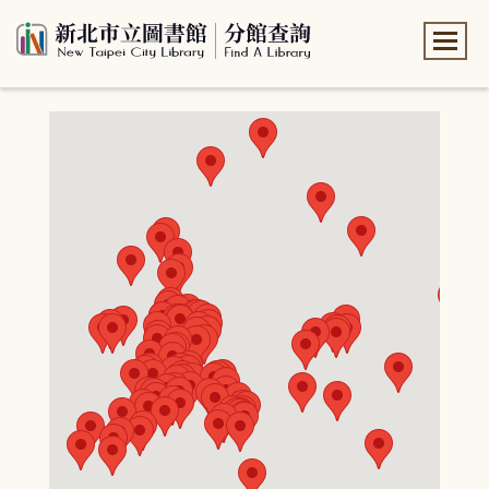
:::
:::