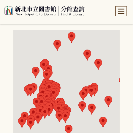
:::
:::