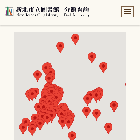
:::
:::