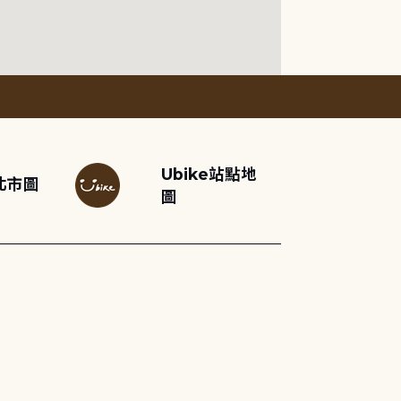
Ubike站點地
北市圖
圖