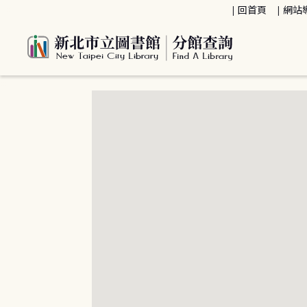
:::
回首頁
網站
:::