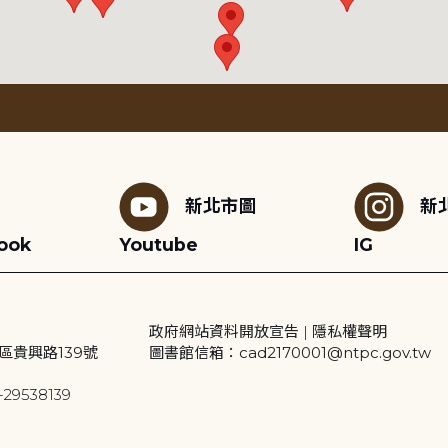
新北市圖
新
ook
Youtube
IG
政府網站資料開放宣告
|
隱私權聲明
區貴興路139號
圖書館信箱：cad2170001@ntpc.gov.tw
29538139