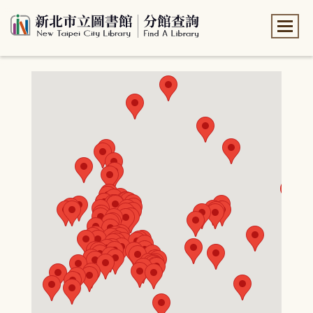
:::
:::