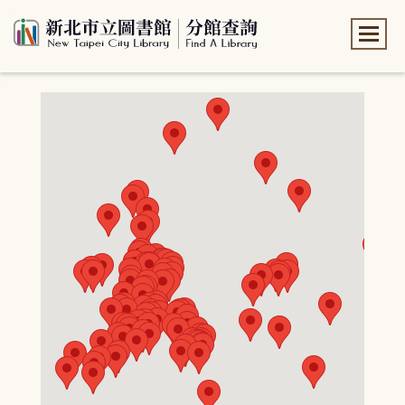
:::
:::