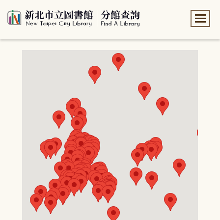
:::
:::