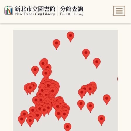
:::
:::