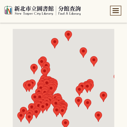
:::
:::