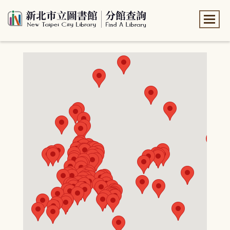
:::
:::