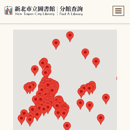
:::
:::