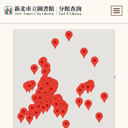
:::
:::