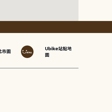
Ubike站點地
北市圖
圖