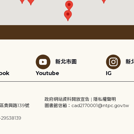
新北市圖
新
ook
Youtube
IG
政府網站資料開放宣告
|
隱私權聲明
區貴興路139號
圖書館信箱：cad2170001@ntpc.gov.tw
29538139