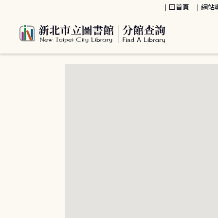
:::
回首頁
網站
:::