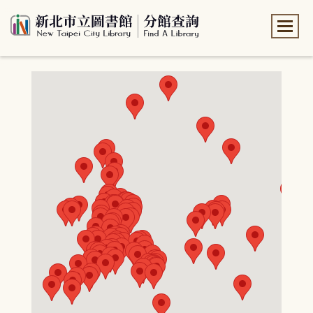
:::
:::