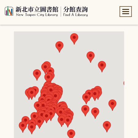
:::
:::