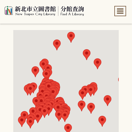
:::
:::