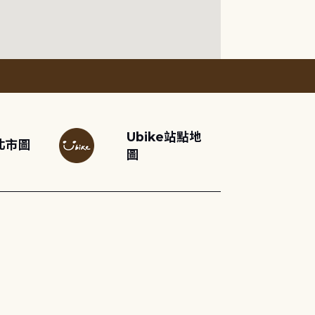
Ubike站點地
北市圖
圖