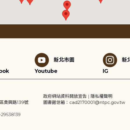
新北市圖
新
ook
Youtube
IG
政府網站資料開放宣告
|
隱私權聲明
區貴興路139號
圖書館信箱：cad2170001@ntpc.gov.tw
29538139