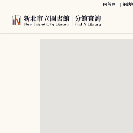
:::
回首頁
網站
:::