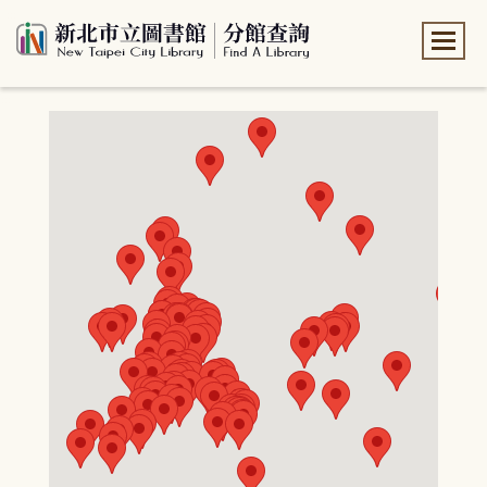
:::
:::