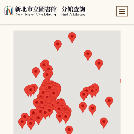
:::
:::