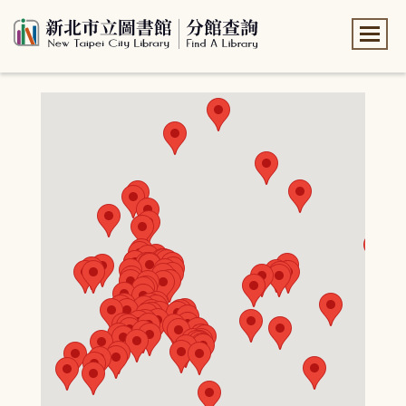
:::
:::