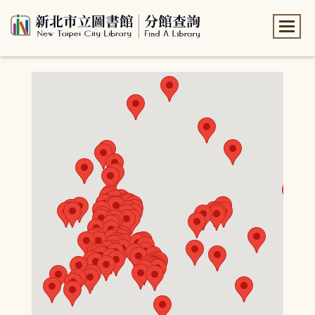
:::
:::