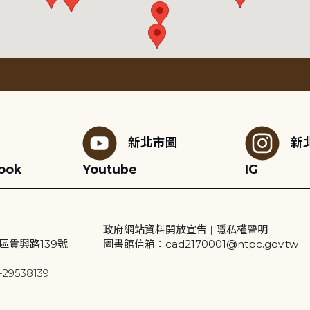
新北市圖
新
ook
Youtube
IG
政府網站資料開放宣告
|
隱私權聲明
區貴興路139號
圖書館信箱：cad2170001@ntpc.gov.tw
29538139