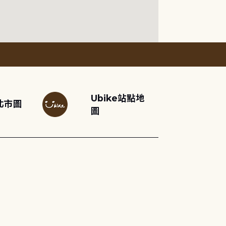
Ubike站點地
北市圖
圖