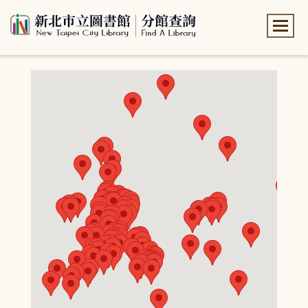
:::
:::