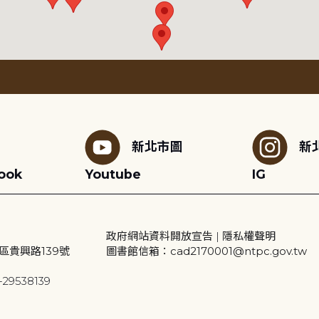
新北市圖
新
ook
Youtube
IG
政府網站資料開放宣告
|
隱私權聲明
區貴興路139號
圖書館信箱：cad2170001@ntpc.gov.tw
29538139