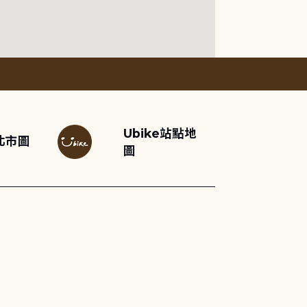
Ubike站點地
北市圖
圖