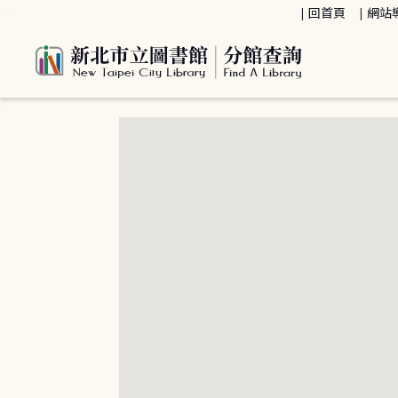
:::
回首頁
網站
:::