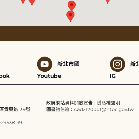
新北市圖
新
ook
Youtube
IG
政府網站資料開放宣告
|
隱私權聲明
區貴興路139號
圖書館信箱：cad2170001@ntpc.gov.tw
29538139