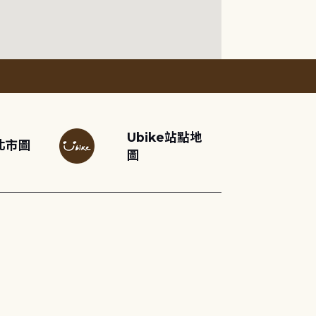
Ubike站點地
北市圖
圖