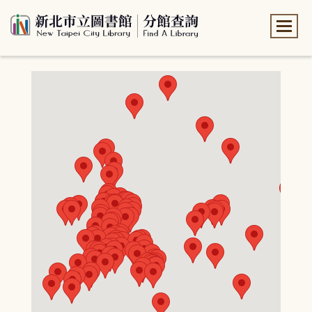
:::
:::