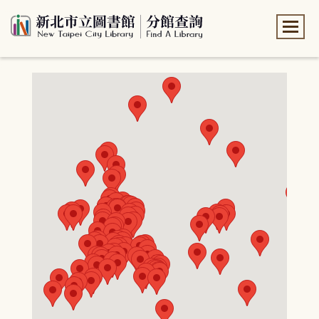
:::
:::