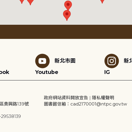
新北市圖
新
ook
Youtube
IG
政府網站資料開放宣告
|
隱私權聲明
區貴興路139號
圖書館信箱：cad2170001@ntpc.gov.tw
29538139