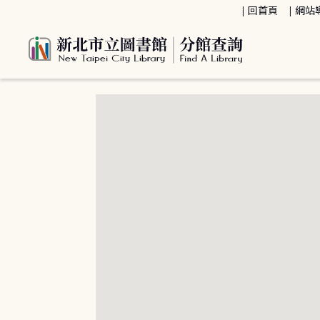
:::
回首頁
網站
:::