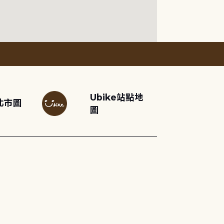
Ubike站點地
北市圖
圖