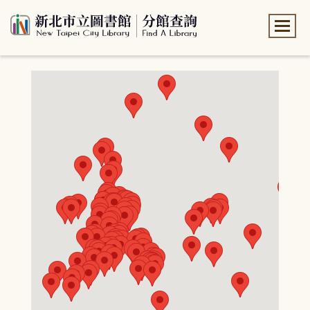
:::
:::