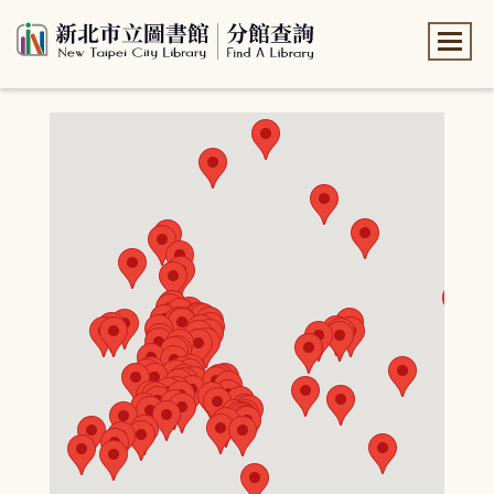
:::
:::