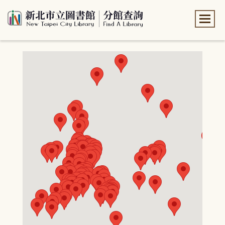
:::
:::