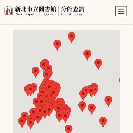
:::
:::