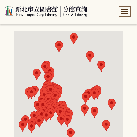
:::
:::