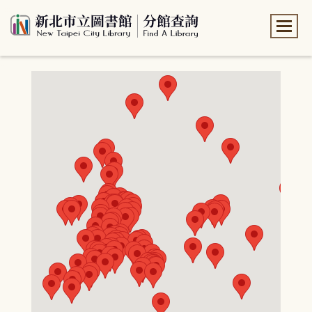
:::
:::