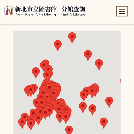
:::
:::