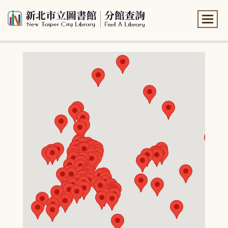
:::
:::