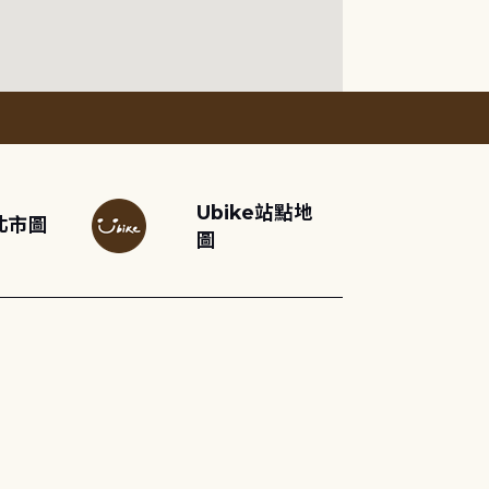
Ubike站點地
北市圖
圖