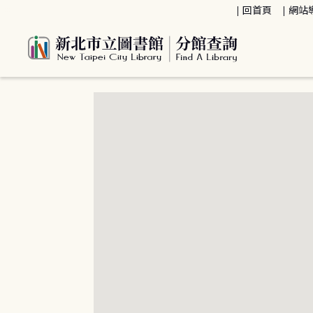
:::
回首頁
網站
:::