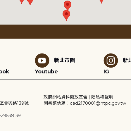
新北市圖
新
ook
Youtube
IG
政府網站資料開放宣告
|
隱私權聲明
區貴興路139號
圖書館信箱：cad2170001@ntpc.gov.tw
29538139